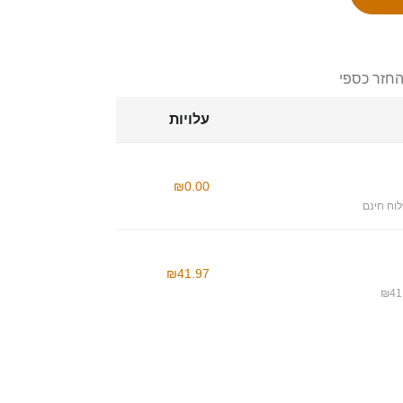
החזר כספי
עלויות
₪0.00
וח חינם
₪41.97