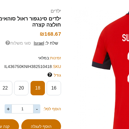
ילדים
חולצה קצרה
₪168.67
שלח ל:
Israel
סוגי משלוח
זמינות:
במלאי
IL436750KNIH382510418
SKU:
גודל
22
20
18
16
+
-
הוסף לסל: