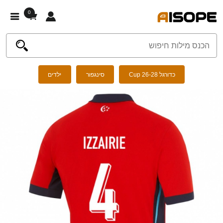
0
כדורגל Cup 26-28
סינגפור
ילדים