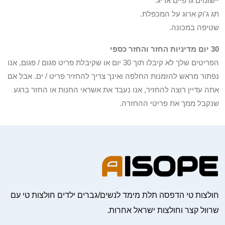
יישומים גרפיים אריג.
תג ג'וק ארוג על המכפלת.
שטיפה במכונה.
30 יום מדיניות החזר והחזר כספי
הפריטים שלך לא קיבלו תוך 30 יום או שקיבלת פריט פגום / פגום, אנו
נפתור מראש להזמנות החלפה ואינך צריך להחזיר פריט / ים. אבל אם
אתה עדיין רוצה להחזיר, אנו נעבד את אשראי החנות או החזר ברגע
שנקבל ממך את פריטי ההחזרה.
חולצות טי הדפסה תלת מימד לנשים/גברים ילדים חולצות טי עם
שרוול קצר וחולצות ישראל אחרות.