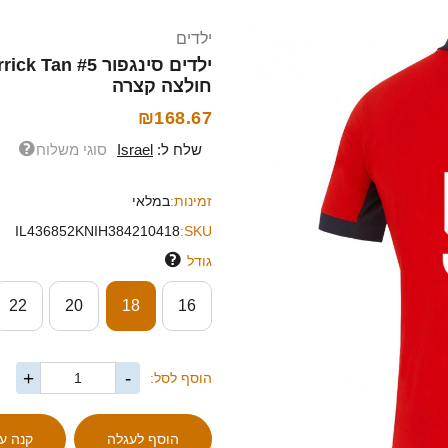
ילדים
חולצה קצרה
₪168.67
שלח ל:
Israel
סוגי משלוח
זמינות:
במלאי
IL436852KNIH384210418
SKU:
גודל
22
20
18
16
+
-
הוסף לסל: