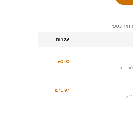
החזר כספי
עלויות
₪0.00
וח חינם
₪41.97