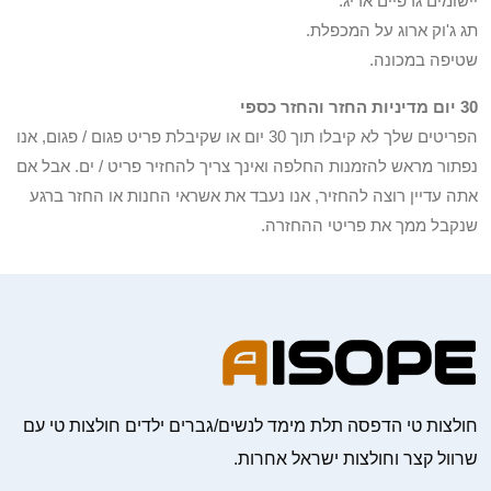
יישומים גרפיים אריג.
תג ג'וק ארוג על המכפלת.
שטיפה במכונה.
30 יום מדיניות החזר והחזר כספי
הפריטים שלך לא קיבלו תוך 30 יום או שקיבלת פריט פגום / פגום, אנו
נפתור מראש להזמנות החלפה ואינך צריך להחזיר פריט / ים. אבל אם
אתה עדיין רוצה להחזיר, אנו נעבד את אשראי החנות או החזר ברגע
שנקבל ממך את פריטי ההחזרה.
חולצות טי הדפסה תלת מימד לנשים/גברים ילדים חולצות טי עם
שרוול קצר וחולצות ישראל אחרות.