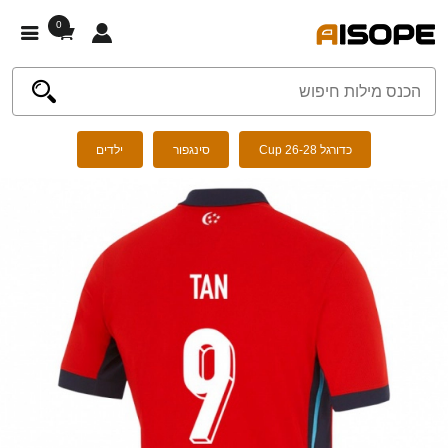
0
כדורגל Cup 26-28
סינגפור
ילדים