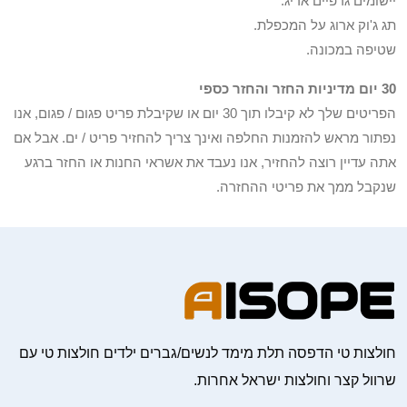
יישומים גרפיים אריג.
תג ג'וק ארוג על המכפלת.
שטיפה במכונה.
30 יום מדיניות החזר והחזר כספי
הפריטים שלך לא קיבלו תוך 30 יום או שקיבלת פריט פגום / פגום, אנו
נפתור מראש להזמנות החלפה ואינך צריך להחזיר פריט / ים. אבל אם
אתה עדיין רוצה להחזיר, אנו נעבד את אשראי החנות או החזר ברגע
שנקבל ממך את פריטי ההחזרה.
חולצות טי הדפסה תלת מימד לנשים/גברים ילדים חולצות טי עם
שרוול קצר וחולצות ישראל אחרות.