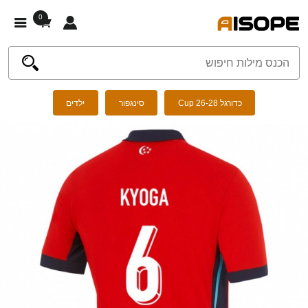
0
כדורגל Cup 26-28
סינגפור
ילדים