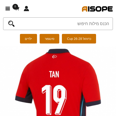
0
כדורגל Cup 26-28
סינגפור
ילדים