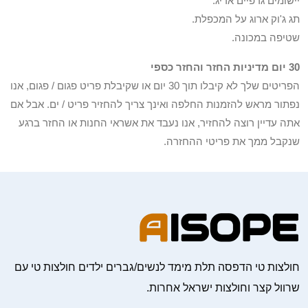
יישומים גרפיים אריג.
תג ג'וק ארוג על המכפלת.
שטיפה במכונה.
30 יום מדיניות החזר והחזר כספי
הפריטים שלך לא קיבלו תוך 30 יום או שקיבלת פריט פגום / פגום, אנו
נפתור מראש להזמנות החלפה ואינך צריך להחזיר פריט / ים. אבל אם
אתה עדיין רוצה להחזיר, אנו נעבד את אשראי החנות או החזר ברגע
שנקבל ממך את פריטי ההחזרה.
חולצות טי הדפסה תלת מימד לנשים/גברים ילדים חולצות טי עם
שרוול קצר וחולצות ישראל אחרות.