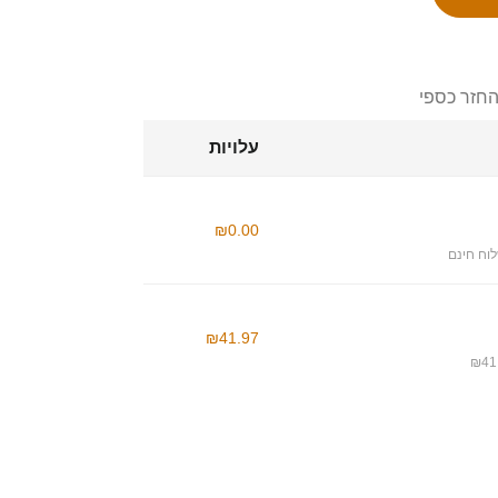
החזר כספי
עלויות
₪0.00
וח חינם
₪41.97