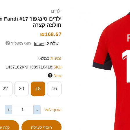
ילדים
חולצה קצרה
₪168.67
שלח ל:
Israel
סוגי משלוח
זמינות:
במלאי
IL437182KNIH389710418
SKU:
גודל
22
20
18
16
+
-
הוסף לסל: