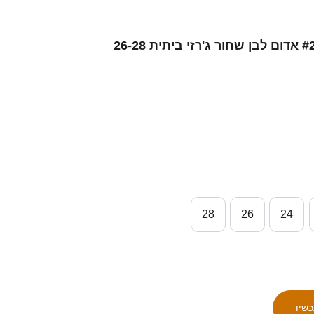
ילדים סינגפור אירפן נג׳יב #2 אדום לבן שחור ג'רזי ביתית 26-28
28
26
24