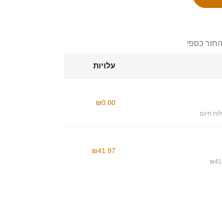
החזר כספי
עלויות
₪0.00
וח חינם
₪41.97