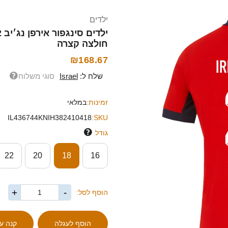
ילדים
חולצה קצרה
₪168.67
שלח ל:
Israel
סוגי משלוח
זמינות:
במלאי
IL436744KNIH382410418
SKU:
גודל
22
20
18
16
+
-
הוסף לסל: