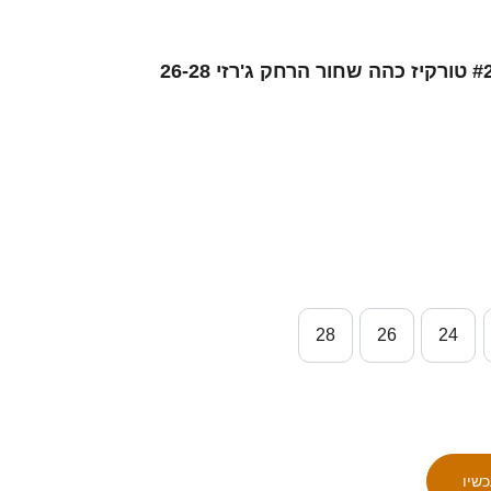
ילדים סינגפור אירפן נג׳יב #2 טורקיז כהה שחור הרחק ג'רזי 26-28
28
26
24