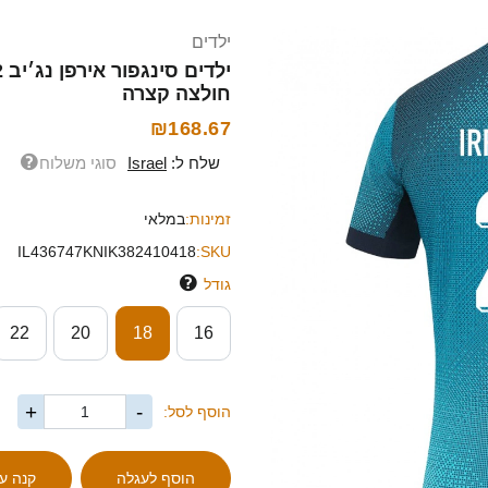
ילדים
חולצה קצרה
₪168.67
שלח ל:
Israel
סוגי משלוח
זמינות:
במלאי
IL436747KNIK382410418
SKU:
גודל
22
20
18
16
+
-
הוסף לסל: