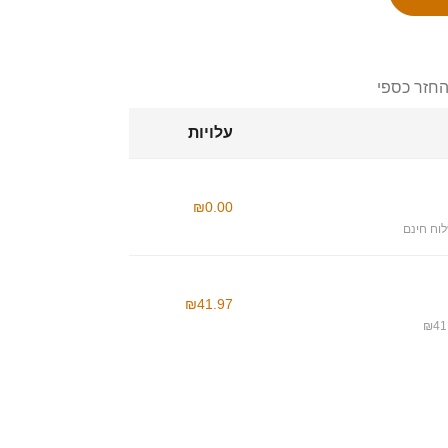
החזר כספי
עלויות
₪0.00
וח חינם
₪41.97