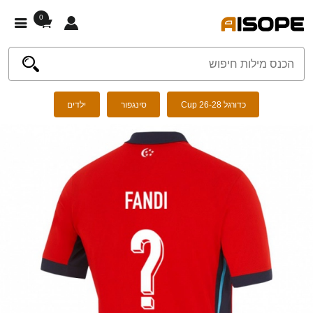
0
כדורגל Cup 26-28
סינגפור
ילדים