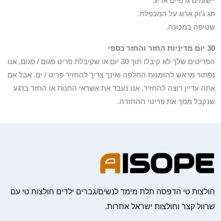
יישומים גרפיים אריג.
תג ג'וק ארוג על המכפלת.
שטיפה במכונה.
30 יום מדיניות החזר והחזר כספי
הפריטים שלך לא קיבלו תוך 30 יום או שקיבלת פריט פגום / פגום, אנו
נפתור מראש להזמנות החלפה ואינך צריך להחזיר פריט / ים. אבל אם
אתה עדיין רוצה להחזיר, אנו נעבד את אשראי החנות או החזר ברגע
שנקבל ממך את פריטי ההחזרה.
חולצות טי הדפסה תלת מימד לנשים/גברים ילדים חולצות טי עם
שרוול קצר וחולצות ישראל אחרות.