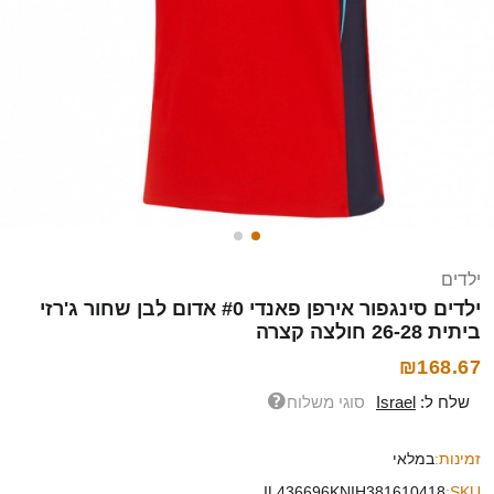
ילדים
ילדים סינגפור אירפן פאנדי #0 אדום לבן שחור ג'רזי
ביתית 26-28 חולצה קצרה
₪168.67
שלח ל:
Israel
סוגי משלוח
זמינות:
במלאי
IL436696KNIH381610418
SKU: