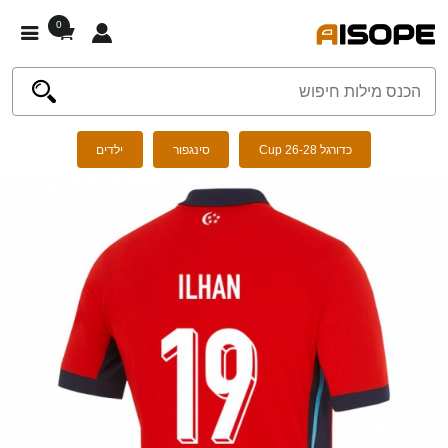
0
כדורגל Cup 26-28
סינגפור
ילדים