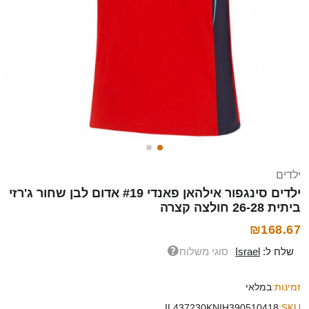
ילדים
ילדים סינגפור אילהאן פאנדי #19 אדום לבן שחור ג'רזי
ביתית 26-28 חולצה קצרה
₪168.67
שלח ל:
Israel
סוגי משלוח
זמינות:
במלאי
IL437230KNIH390510418
SKU: