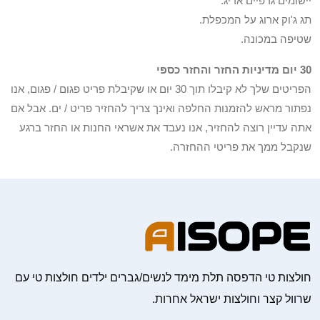
יישומים גרפיים אריג.
תג ג'וק ארוג על המכפלת.
שטיפה במכונה.
30 יום מדיניות החזר והחזר כספי
הפריטים שלך לא קיבלו תוך 30 יום או שקיבלת פריט פגום / פגום, אנו
נפתור מראש להזמנות החלפה ואינך צריך להחזיר פריט / ים. אבל אם
אתה עדיין רוצה להחזיר, אנו נעבד את אשראי החנות או החזר ברגע
שנקבל ממך את פריטי ההחזרה.
חולצות טי הדפסה תלת מימד לנשים/גברים ילדים חולצות טי עם
שרוול קצר וחולצות ישראל אחרות.