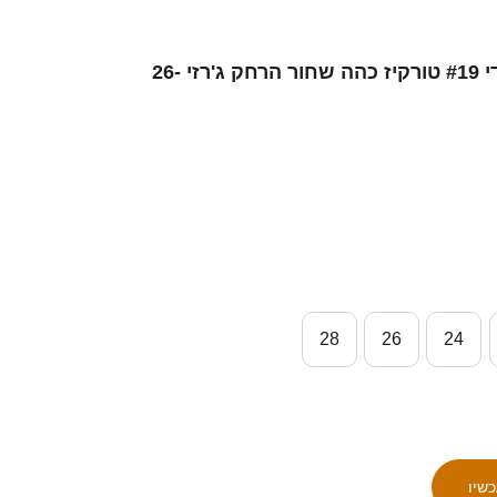
ילדים סינגפור אילהאן פאנדי #19 טורקיז כהה שחור הרחק ג'רזי 26-
28
26
24