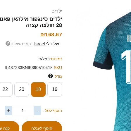
ילדים
28 חולצה קצרה
₪168.67
שלח ל:
Israel
סוגי משלוח
זמינות:
במלאי
IL437233KNIK390510418
SKU:
גודל
22
20
18
16
+
-
הוסף לסל: