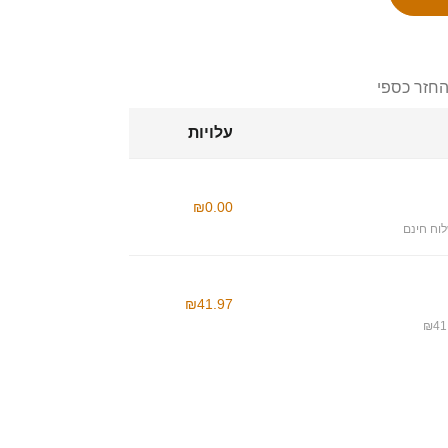
החזר כספי
עלויות
₪0.00
וח חינם
₪41.97