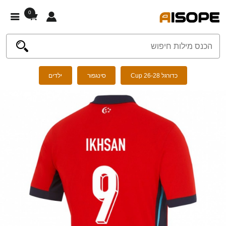
0
כדורגל Cup 26-28
סינגפור
ילדים