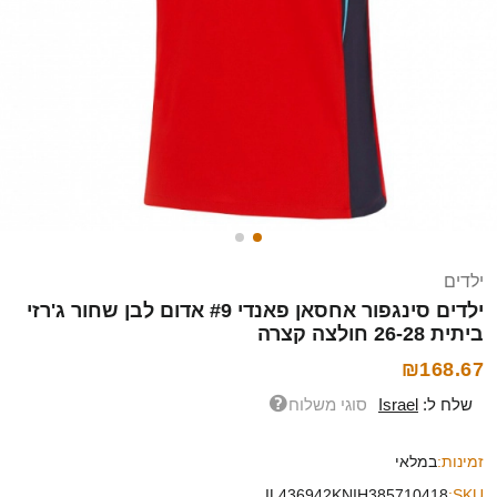
ילדים
ילדים סינגפור אחסאן פאנדי #9 אדום לבן שחור ג'רזי
ביתית 26-28 חולצה קצרה
₪168.67
שלח ל:
Israel
סוגי משלוח
זמינות:
במלאי
IL436942KNIH385710418
SKU: