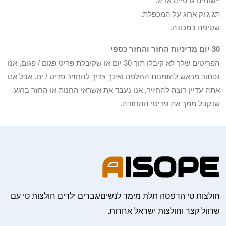
יישומים גרפיים אריג.
תג ג'וק ארוג על המכפלת.
שטיפה במכונה.
30 יום מדיניות החזר והחזר כספי
הפריטים שלך לא קיבלו תוך 30 יום או שקיבלת פריט פגום / פגום, אנו
נפתור מראש להזמנות החלפה ואינך צריך להחזיר פריט / ים. אבל אם
אתה עדיין רוצה להחזיר, אנו נעבד את אשראי החנות או החזר ברגע
שנקבל ממך את פריטי ההחזרה.
חולצות טי הדפסה תלת מימד לנשים/גברים ילדים חולצות טי עם
שרוול קצר וחולצות ישראל אחרות.