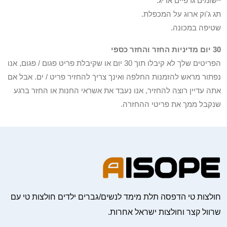
יישומים גרפיים אריג.
תג ג'וק ארוג על המכפלת.
שטיפה במכונה.
30 יום מדיניות החזר והחזר כספי
הפריטים שלך לא קיבלו תוך 30 יום או שקיבלת פריט פגום / פגום, אנו
נפתור מראש להזמנות החלפה ואינך צריך להחזיר פריט / ים. אבל אם
אתה עדיין רוצה להחזיר, אנו נעבד את אשראי החנות או החזר ברגע
שנקבל ממך את פריטי ההחזרה.
חולצות טי הדפסה תלת מימד לנשים/גברים ילדים חולצות טי עם
שרוול קצר וחולצות ישראל אחרות.