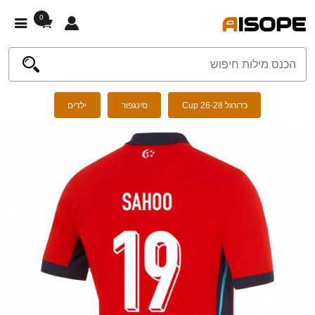
0
כדורגל Cup 26-28
סינגפור
ילדים