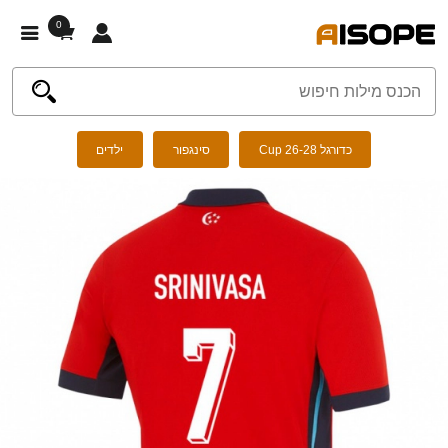
0
כדורגל Cup 26-28
סינגפור
ילדים