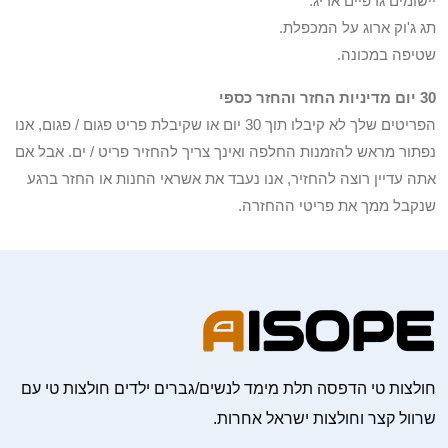
יישומים גרפיים אריג.
תג ג'וק ארוג על המכפלת.
שטיפה במכונה.
30 יום מדיניות החזר והחזר כספי
הפריטים שלך לא קיבלו תוך 30 יום או שקיבלת פריט פגום / פגום, אנו
נפתור מראש להזמנות החלפה ואינך צריך להחזיר פריט / ים. אבל אם
אתה עדיין רוצה להחזיר, אנו נעבד את אשראי החנות או החזר ברגע
שנקבל ממך את פריטי ההחזרה.
חולצות טי הדפסה תלת מימד לנשים/גברים ילדים חולצות טי עם
שרוול קצר וחולצות ישראל אחרות.