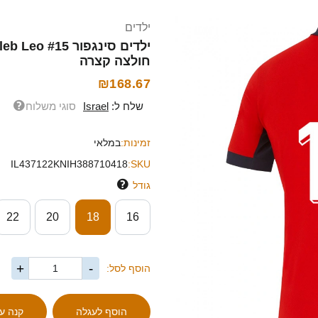
ילדים
חולצה קצרה
₪168.67
שלח ל:
Israel
סוגי משלוח
זמינות:
במלאי
IL437122KNIH388710418
SKU:
גודל
22
20
18
16
+
-
הוסף לסל: