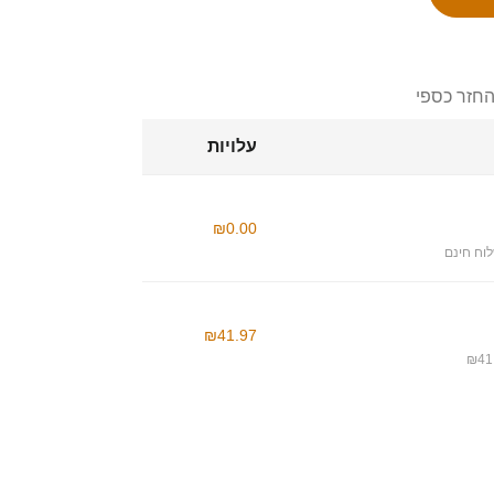
החזר כספי
עלויות
₪0.00
וח חינם
₪41.97