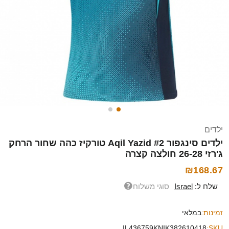
ילדים
ילדים סינגפור Aqil Yazid #2 טורקיז כהה שחור הרחק
ג'רזי 26-28 חולצה קצרה
₪168.67
שלח ל:
Israel
סוגי משלוח
זמינות:
במלאי
IL436759KNIK382610418
SKU: