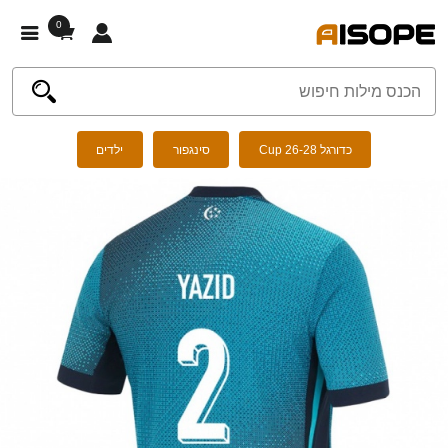
0
כדורגל Cup 26-28
סינגפור
ילדים