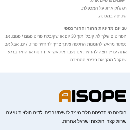
יישומים גרפיים אריג.
תג ג'וק ארוג על המכפלת.
שטיפה במכונה.
30 יום מדיניות החזר והחזר כספי
הפריטים שלך לא קיבלו תוך 30 יום או שקיבלת פריט פגום / פגום, אנו
נפתור מראש להזמנות החלפה ואינך צריך להחזיר פריט / ים. אבל אם
אתה עדיין רוצה להחזיר, אנו נעבד את אשראי החנות או החזר ברגע
שנקבל ממך את פריטי ההחזרה.
חולצות טי הדפסה תלת מימד לנשים/גברים ילדים חולצות טי עם
שרוול קצר וחולצות ישראל אחרות.