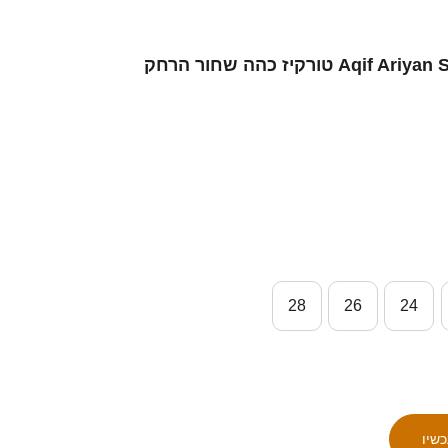
ילדים סינגפור Aqif Ariyan Saifuddin #7 טורקיז כהה שחור הרחק
28
26
24