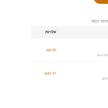
החזר כספי
עלויות
₪0.00
וח חינם
₪41.97