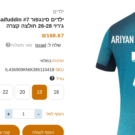
ילדים
ג'רזי 26-28 חולצה קצרה
₪168.67
שלח ל:
Israel
סוגי משלוח
זמינות:
במלאי
IL436909KNIK385110418
SKU:
גודל
22
20
18
16
+
-
הוסף לסל: