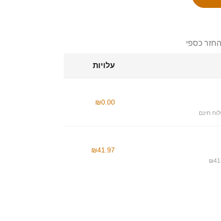
החזר כספי
עלויות
₪0.00
וח חינם
₪41.97