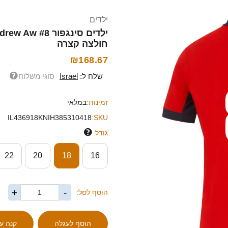
ילדים
חולצה קצרה
₪168.67
שלח ל:
Israel
סוגי משלוח
זמינות:
במלאי
IL436918KNIH385310418
SKU:
גודל
22
20
18
16
+
-
הוסף לסל: