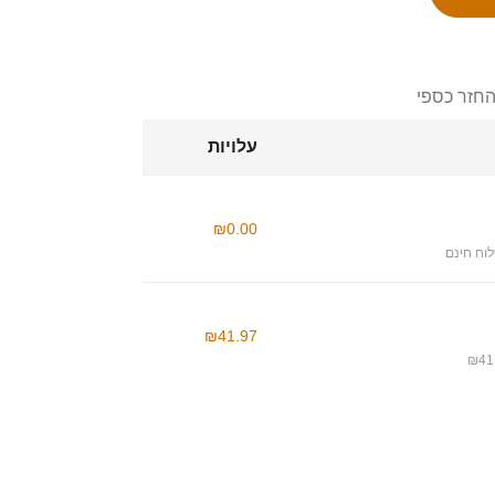
החזר כספי
עלויות
₪0.00
וח חינם
₪41.97