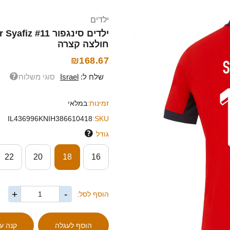
ילדים
חולצה קצרה
₪168.67
שלח ל:
Israel
סוגי משלוח
זמינות:
במלאי
IL436996KNIH386610418
SKU:
גודל
22
20
18
16
+
-
הוסף לסל: