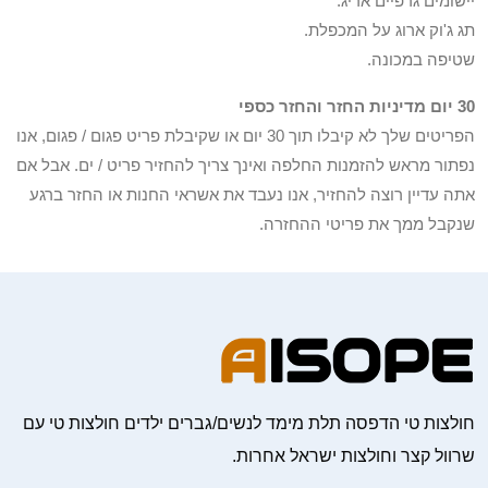
יישומים גרפיים אריג.
תג ג'וק ארוג על המכפלת.
שטיפה במכונה.
30 יום מדיניות החזר והחזר כספי
הפריטים שלך לא קיבלו תוך 30 יום או שקיבלת פריט פגום / פגום, אנו
נפתור מראש להזמנות החלפה ואינך צריך להחזיר פריט / ים. אבל אם
אתה עדיין רוצה להחזיר, אנו נעבד את אשראי החנות או החזר ברגע
שנקבל ממך את פריטי ההחזרה.
חולצות טי הדפסה תלת מימד לנשים/גברים ילדים חולצות טי עם
שרוול קצר וחולצות ישראל אחרות.