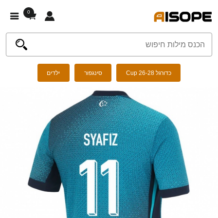
0
כדורגל Cup 26-28
סינגפור
ילדים