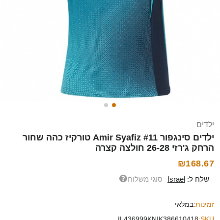
ילדים
ילדים סינגפור Amir Syafiz #11 טורקיז כהה שחור
הרחק ג'רזי 26-28 חולצה קצרה
₪168.67
שלח ל:
Israel
סוגי משלוח
זמינות:
במלאי
IL436999KNIK386610418
SKU: