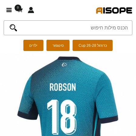
0
כדורגל Cup 26-28
סינגפור
ילדים