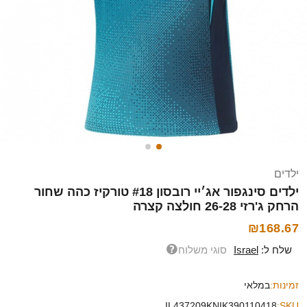
ילדים
ילדים סינגפור אג׳יי רובסון #18 טורקיז כהה שחור
הרחק ג'רזי 26-28 חולצה קצרה
₪168.67
שלח ל:
Israel
סוגי משלוח
זמינות:
במלאי
IL437209KNIK390110418
SKU: