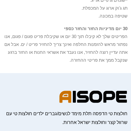
יישומים גרפיים אריג.
תג ג'וק ארוג על המכפלת.
שטיפה במכונה.
30 יום מדיניות החזר והחזר כספי
הפריטים שלך לא קיבלו תוך 30 יום או שקיבלת פריט פגום / פגום, אנו
נפתור מראש להזמנות החלפה ואינך צריך להחזיר פריט / ים. אבל אם
אתה עדיין רוצה להחזיר, אנו נעבד את אשראי החנות או החזר ברגע
שנקבל ממך את פריטי ההחזרה.
חולצות טי הדפסה תלת מימד לנשים/גברים ילדים חולצות טי עם
שרוול קצר וחולצות ישראל אחרות.