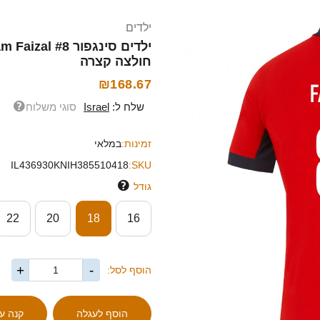
ילדים
חולצה קצרה
₪168.67
שלח ל:
Israel
סוגי משלוח
זמינות:
במלאי
IL436930KNIH385510418
SKU:
גודל
22
20
18
16
+
-
הוסף לסל: