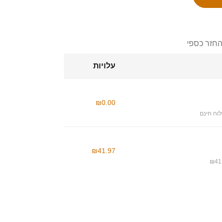
החזר כספי
עלויות
₪0.00
וח חינם
₪41.97