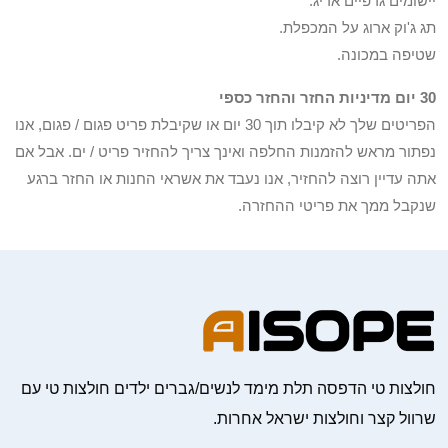
יישומים גרפיים אריג.
תג ג'וק ארוג על המכפלת.
שטיפה במכונה.
30 יום מדיניות החזר והחזר כספי
הפריטים שלך לא קיבלו תוך 30 יום או שקיבלת פריט פגום / פגום, אנו
נפתור מראש להזמנות החלפה ואינך צריך להחזיר פריט / ים. אבל אם
אתה עדיין רוצה להחזיר, אנו נעבד את אשראי החנות או החזר ברגע
שנקבל ממך את פריטי ההחזרה.
חולצות טי הדפסה תלת מימד לנשים/גברים ילדים חולצות טי עם
שרוול קצר וחולצות ישראל אחרות.