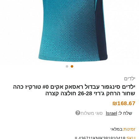
ילדים
ילדים סינגפור עבדול ראסאק אקים #0 טורקיז כהה
שחור הרחק ג'רזי 26-28 חולצה קצרה
₪168.67
שלח ל:
Israel
סוגי משלוח
זמינות:
במלאי
IL436711KNIK381810418
SKU: