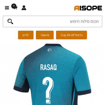
0
כדורגל Cup 26-28
סינגפור
ילדים