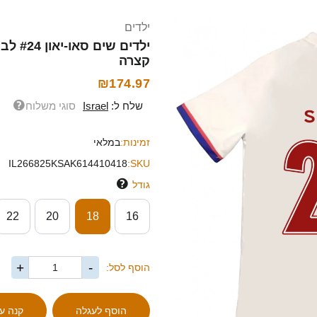
ילדים
קצרה
₪174.97
שלח ל:
Israel
סוגי משלוח
זמינות:
במלאי
IL266825KSAK614410418
SKU:
גודל
22
20
18
16
+
-
הוסף לסל: