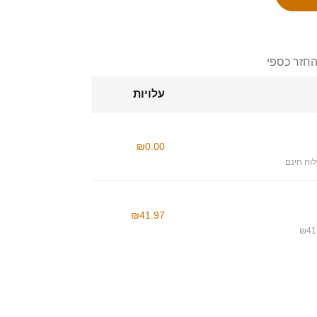
החזר כספי
עלויות
₪0.00
וח חינם
₪41.97