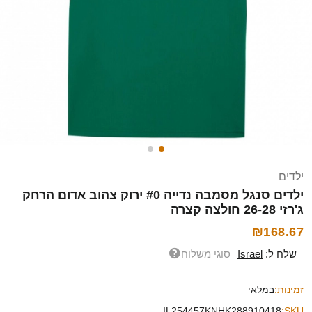
ילדים
ילדים סנגל מסמבה נדייה #0 ירוק צהוב אדום הרחק
ג'רזי 26-28 חולצה קצרה
₪168.67
שלח ל:
Israel
סוגי משלוח
זמינות:
במלאי
IL254457KNHK288910418
SKU: