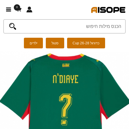
0
כדורגל Cup 26-28
סנגל
ילדים