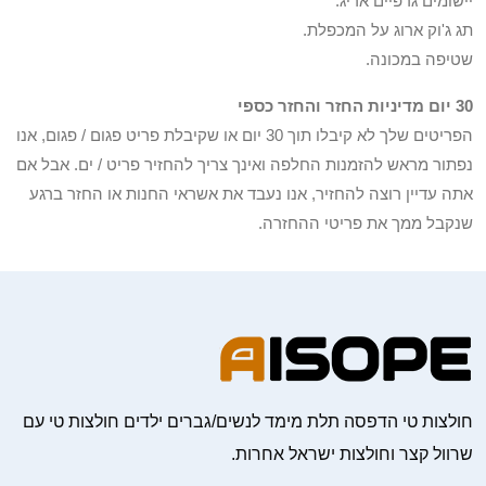
יישומים גרפיים אריג.
תג ג'וק ארוג על המכפלת.
שטיפה במכונה.
30 יום מדיניות החזר והחזר כספי
הפריטים שלך לא קיבלו תוך 30 יום או שקיבלת פריט פגום / פגום, אנו
נפתור מראש להזמנות החלפה ואינך צריך להחזיר פריט / ים. אבל אם
אתה עדיין רוצה להחזיר, אנו נעבד את אשראי החנות או החזר ברגע
שנקבל ממך את פריטי ההחזרה.
חולצות טי הדפסה תלת מימד לנשים/גברים ילדים חולצות טי עם
שרוול קצר וחולצות ישראל אחרות.