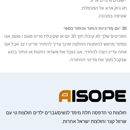
יישומים גרפיים אריג.
תג ג'וק ארוג על המכפלת.
שטיפה במכונה.
30 יום מדיניות החזר והחזר כספי
הפריטים שלך לא קיבלו תוך 30 יום או שקיבלת פריט פגום / פגום, אנו
נפתור מראש להזמנות החלפה ואינך צריך להחזיר פריט / ים. אבל אם
אתה עדיין רוצה להחזיר, אנו נעבד את אשראי החנות או החזר ברגע
שנקבל ממך את פריטי ההחזרה.
חולצות טי הדפסה תלת מימד לנשים/גברים ילדים חולצות טי עם
שרוול קצר וחולצות ישראל אחרות.