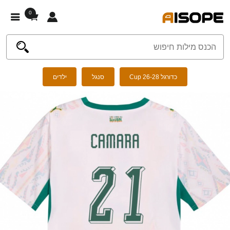
0
כדורגל Cup 26-28
סנגל
ילדים