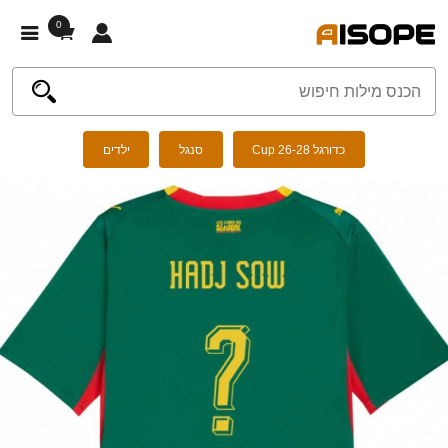
0
כדורגל Cup 26-28
סנגל
ילדים