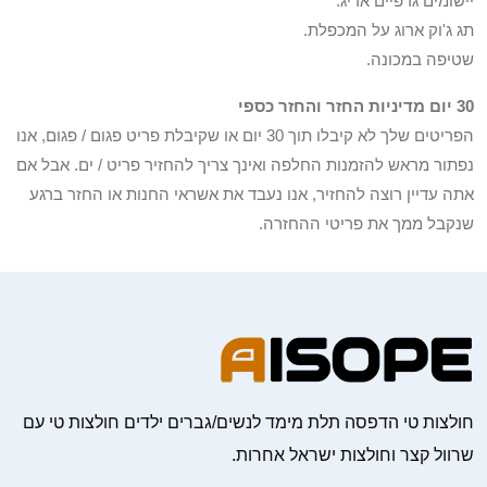
יישומים גרפיים אריג.
תג ג'וק ארוג על המכפלת.
שטיפה במכונה.
30 יום מדיניות החזר והחזר כספי
הפריטים שלך לא קיבלו תוך 30 יום או שקיבלת פריט פגום / פגום, אנו
נפתור מראש להזמנות החלפה ואינך צריך להחזיר פריט / ים. אבל אם
אתה עדיין רוצה להחזיר, אנו נעבד את אשראי החנות או החזר ברגע
שנקבל ממך את פריטי ההחזרה.
חולצות טי הדפסה תלת מימד לנשים/גברים ילדים חולצות טי עם
שרוול קצר וחולצות ישראל אחרות.