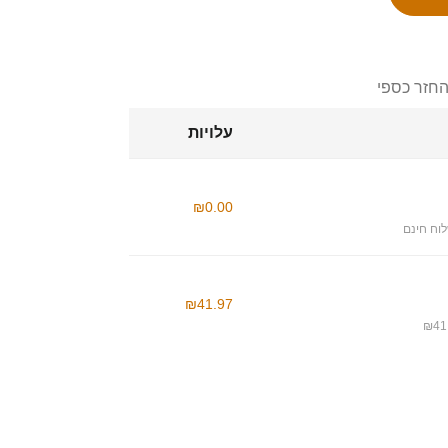
החזר כספי
עלויות
₪0.00
וח חינם
₪41.97