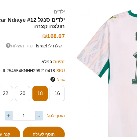
ילדים
חולצה קצרה
₪168.67
שלח ל:
Israel
סוגי משלוח
זמינות:
במלאי
IL254554KNHH299210418
SKU:
גודל
22
20
18
16
+
-
הוסף לסל: