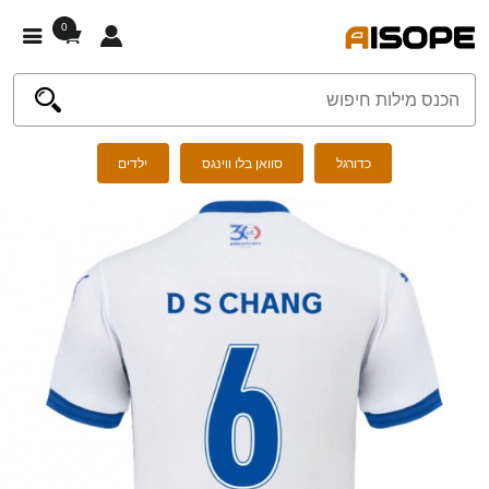
0
כדורגל
סוואן בלו ווינגס
ילדים