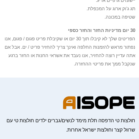
יישומים גרפיים אריג.
תג ג'וק ארוג על המכפלת.
שטיפה במכונה.
30 יום מדיניות החזר והחזר כספי
הפריטים שלך לא קיבלו תוך 30 יום או שקיבלת פריט פגום / פגום, אנו
נפתור מראש להזמנות החלפה ואינך צריך להחזיר פריט / ים. אבל אם
אתה עדיין רוצה להחזיר, אנו נעבד את אשראי החנות או החזר ברגע
שנקבל ממך את פריטי ההחזרה.
חולצות טי הדפסה תלת מימד לנשים/גברים ילדים חולצות טי עם
שרוול קצר וחולצות ישראל אחרות.