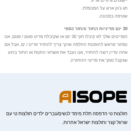
יישומים גרפיים אריג.
תג ג'וק ארוג על המכפלת.
שטיפה במכונה.
30 יום מדיניות החזר והחזר כספי
הפריטים שלך לא קיבלו תוך 30 יום או שקיבלת פריט פגום / פגום, אנו
נפתור מראש להזמנות החלפה ואינך צריך להחזיר פריט / ים. אבל אם
אתה עדיין רוצה להחזיר, אנו נעבד את אשראי החנות או החזר ברגע
שנקבל ממך את פריטי ההחזרה.
חולצות טי הדפסה תלת מימד לנשים/גברים ילדים חולצות טי עם
שרוול קצר וחולצות ישראל אחרות.