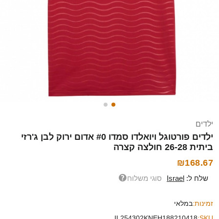
ילדים
ילדים פורטוגל ויואלדו סמדו #0 אדום ירוק לבן ג'רזי
ביתית 26-28 חולצה קצרה
₪168.67
שלח ל:
Israel
סוגי משלוח
זמינות:
במלאי
IL254302KNEH188210418
SKU: