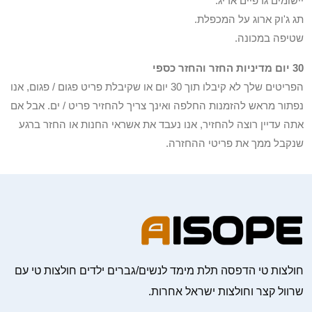
יישומים גרפיים אריג.
תג ג'וק ארוג על המכפלת.
שטיפה במכונה.
30 יום מדיניות החזר והחזר כספי
הפריטים שלך לא קיבלו תוך 30 יום או שקיבלת פריט פגום / פגום, אנו
נפתור מראש להזמנות החלפה ואינך צריך להחזיר פריט / ים. אבל אם
אתה עדיין רוצה להחזיר, אנו נעבד את אשראי החנות או החזר ברגע
שנקבל ממך את פריטי ההחזרה.
חולצות טי הדפסה תלת מימד לנשים/גברים ילדים חולצות טי עם
שרוול קצר וחולצות ישראל אחרות.