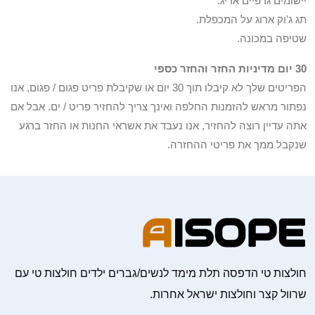
יישומים גרפיים אריג.
תג ג'וק ארוג על המכפלת.
שטיפה במכונה.
30 יום מדיניות החזר והחזר כספי
הפריטים שלך לא קיבלו תוך 30 יום או שקיבלת פריט פגום / פגום, אנו
נפתור מראש להזמנות החלפה ואינך צריך להחזיר פריט / ים. אבל אם
אתה עדיין רוצה להחזיר, אנו נעבד את אשראי החנות או החזר ברגע
שנקבל ממך את פריטי ההחזרה.
חולצות טי הדפסה תלת מימד לנשים/גברים ילדים חולצות טי עם
שרוול קצר וחולצות ישראל אחרות.