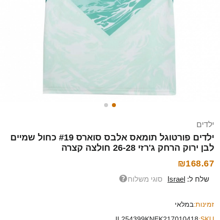
ילדים
ילדים פורטוגל תומאס אלבס סוארס #19 כחול שמיים
לבן ירוק הרחק ג'רזי 26-28 חולצה קצרה
₪168.67
שלח ל:
Israel
סוגי משלוח
זמינות:
במלאי
IL254399KNEK217010418
SKU: