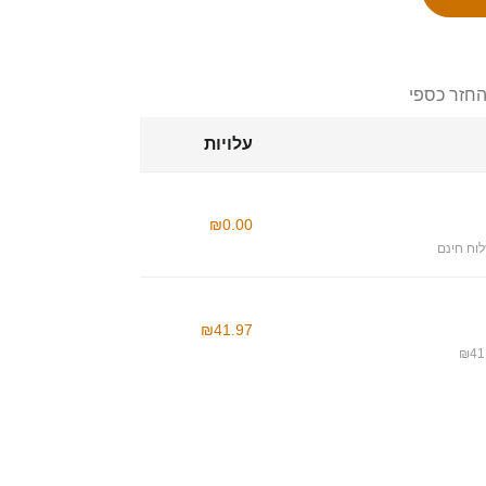
החזר כספי
עלויות
₪0.00
וח חינם
₪41.97