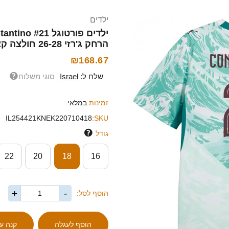
ילדים
הרחק ג'רזי 26-28 חולצה קצרה
₪168.67
שלח ל:
Israel
סוגי משלוח
זמינות:
במלאי
IL254421KNEK220710418
SKU:
גודל
22
20
18
16
+
-
הוסף לסל: