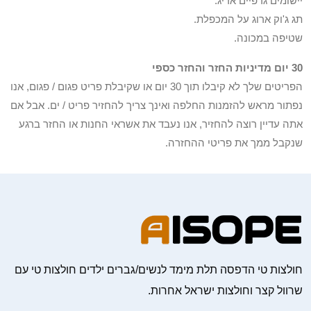
יישומים גרפיים אריג.
תג ג'וק ארוג על המכפלת.
שטיפה במכונה.
30 יום מדיניות החזר והחזר כספי
הפריטים שלך לא קיבלו תוך 30 יום או שקיבלת פריט פגום / פגום, אנו
נפתור מראש להזמנות החלפה ואינך צריך להחזיר פריט / ים. אבל אם
אתה עדיין רוצה להחזיר, אנו נעבד את אשראי החנות או החזר ברגע
שנקבל ממך את פריטי ההחזרה.
חולצות טי הדפסה תלת מימד לנשים/גברים ילדים חולצות טי עם
שרוול קצר וחולצות ישראל אחרות.