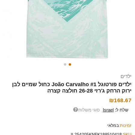
ילדים
ילדים פורטוגל João Carvalho #1 כחול שמיים לבן
ירוק הרחק ג'רזי 26-28 חולצה קצרה
₪168.67
שלח ל:
Israel
סוגי משלוח
זמינות:
במלאי
IL254205KNEK188510418
SKU: