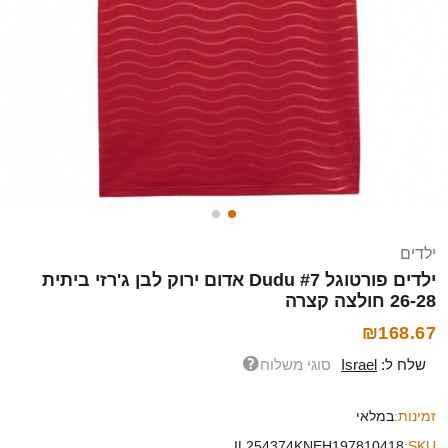
ילדים
ילדים פורטוגל Dudu #7 אדום ירוק לבן ג'רזי ביתית
26-28 חולצה קצרה
₪168.67
שלח ל:
Israel
סוגי משלוח
זמינות:
במלאי
IL254374KNEH197810418
SKU: