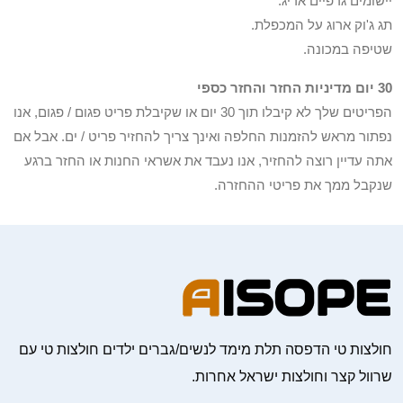
יישומים גרפיים אריג.
תג ג'וק ארוג על המכפלת.
שטיפה במכונה.
30 יום מדיניות החזר והחזר כספי
הפריטים שלך לא קיבלו תוך 30 יום או שקיבלת פריט פגום / פגום, אנו
נפתור מראש להזמנות החלפה ואינך צריך להחזיר פריט / ים. אבל אם
אתה עדיין רוצה להחזיר, אנו נעבד את אשראי החנות או החזר ברגע
שנקבל ממך את פריטי ההחזרה.
חולצות טי הדפסה תלת מימד לנשים/גברים ילדים חולצות טי עם
שרוול קצר וחולצות ישראל אחרות.