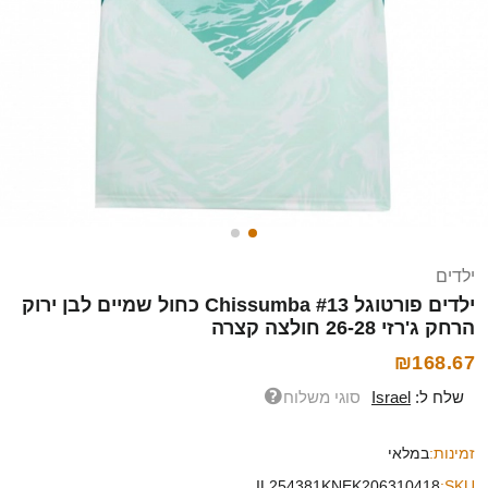
ילדים
ילדים פורטוגל Chissumba #13 כחול שמיים לבן ירוק
הרחק ג'רזי 26-28 חולצה קצרה
₪168.67
שלח ל:
Israel
סוגי משלוח
זמינות:
במלאי
IL254381KNEK206310418
SKU: