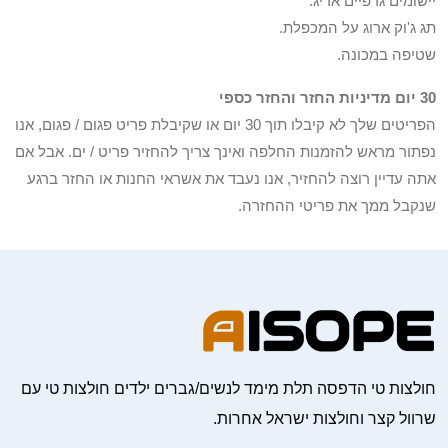
יישומים גרפיים אריג.
תג ג'וק ארוג על המכפלת.
שטיפה במכונה.
30 יום מדיניות החזר והחזר כספי
הפריטים שלך לא קיבלו תוך 30 יום או שקיבלת פריט פגום / פגום, אנו
נפתור מראש להזמנות החלפה ואינך צריך להחזיר פריט / ים. אבל אם
אתה עדיין רוצה להחזיר, אנו נעבד את אשראי החנות או החזר ברגע
שנקבל ממך את פריטי ההחזרה.
חולצות טי הדפסה תלת מימד לנשים/גברים ילדים חולצות טי עם
שרוול קצר וחולצות ישראל אחרות.