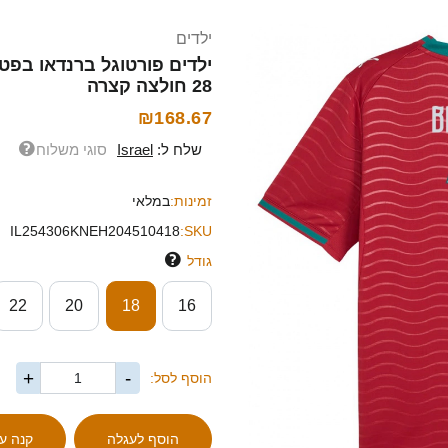
ילדים
28 חולצה קצרה
₪168.67
שלח ל:
Israel
סוגי משלוח
זמינות:
במלאי
IL254306KNEH204510418
SKU:
גודל
22
20
18
16
+
-
הוסף לסל: