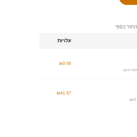
החזר כספי
עלויות
₪0.00
וח חינם
₪41.97