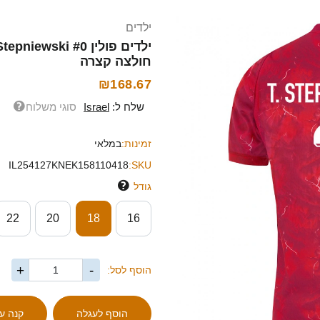
ילדים
חולצה קצרה
₪168.67
שלח ל:
Israel
סוגי משלוח
זמינות:
במלאי
IL254127KNEK158110418
SKU:
גודל
22
20
18
16
+
-
הוסף לסל: