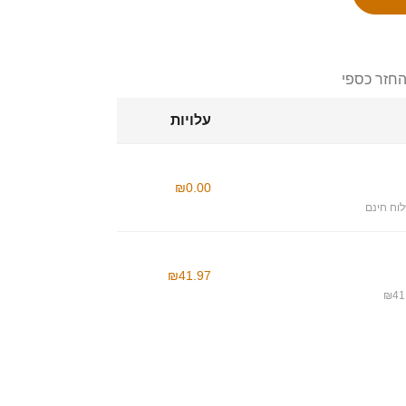
החזר כספי
עלויות
₪0.00
וח חינם
₪41.97