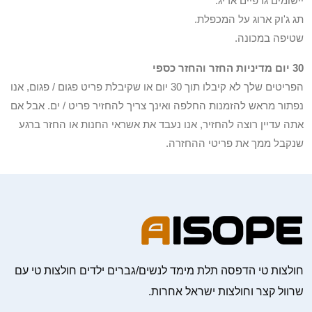
יישומים גרפיים אריג.
תג ג'וק ארוג על המכפלת.
שטיפה במכונה.
30 יום מדיניות החזר והחזר כספי
הפריטים שלך לא קיבלו תוך 30 יום או שקיבלת פריט פגום / פגום, אנו
נפתור מראש להזמנות החלפה ואינך צריך להחזיר פריט / ים. אבל אם
אתה עדיין רוצה להחזיר, אנו נעבד את אשראי החנות או החזר ברגע
שנקבל ממך את פריטי ההחזרה.
חולצות טי הדפסה תלת מימד לנשים/גברים ילדים חולצות טי עם
שרוול קצר וחולצות ישראל אחרות.