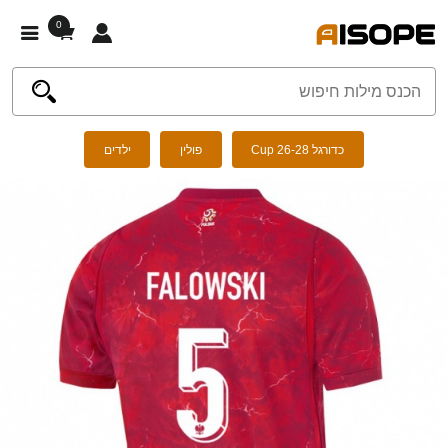
0
כדורגל Cup 26-28
פולין
ילדים