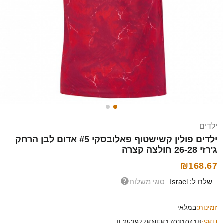
ילדים
ילדים פולין קשישטוף פאלובסקי #5 אדום לבן הרחק
ג'רזי 26-28 חולצה קצרה
₪168.67
שלח ל:
Israel
סוגי משלוח
זמינות:
במלאי
IL253977KNEK170310418
SKU: