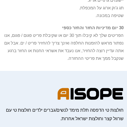
יישומים גרפיים אריג.
תג ג'וק ארוג על המכפלת.
שטיפה במכונה.
30 יום מדיניות החזר והחזר כספי
הפריטים שלך לא קיבלו תוך 30 יום או שקיבלת פריט פגום / פגום, אנו
נפתור מראש להזמנות החלפה ואינך צריך להחזיר פריט / ים. אבל אם
אתה עדיין רוצה להחזיר, אנו נעבד את אשראי החנות או החזר ברגע
שנקבל ממך את פריטי ההחזרה.
חולצות טי הדפסה תלת מימד לנשים/גברים ילדים חולצות טי עם
שרוול קצר וחולצות ישראל אחרות.