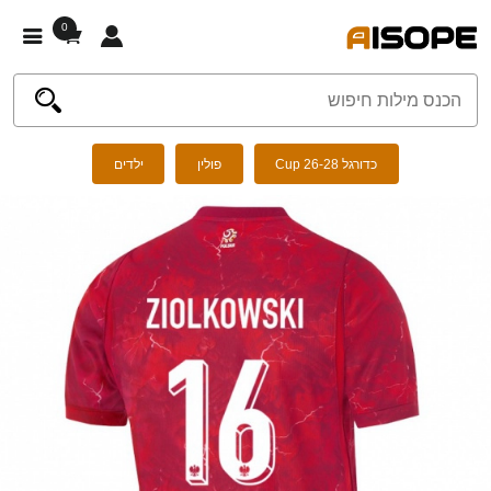
0
כדורגל Cup 26-28
פולין
ילדים