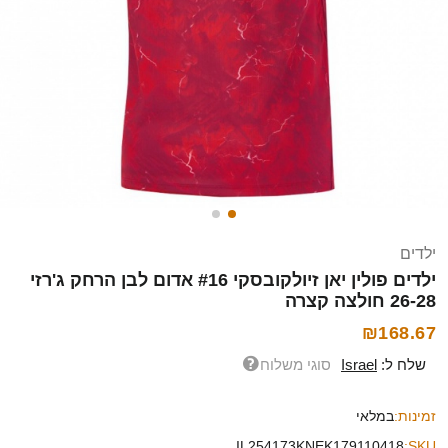
ילדים
ילדים פולין יאן זיולקובסקי #16 אדום לבן הרחק ג'רזי
26-28 חולצה קצרה
₪168.67
שלח ל:
Israel
סוגי משלוח
זמינות:
במלאי
IL254173KNEK179110418
SKU: