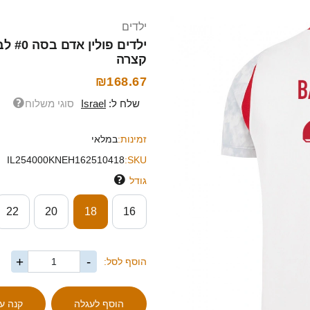
ילדים
קצרה
₪168.67
שלח ל:
Israel
סוגי משלוח
זמינות:
במלאי
IL254000KNEH162510418
SKU:
גודל
22
20
18
16
+
-
הוסף לסל: