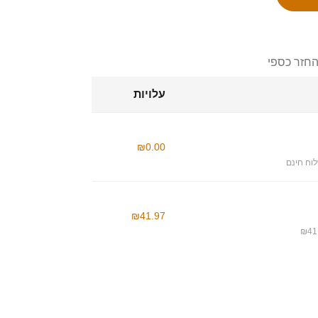
החזר כספי
עלויות
₪0.00
וח חינם
₪41.97