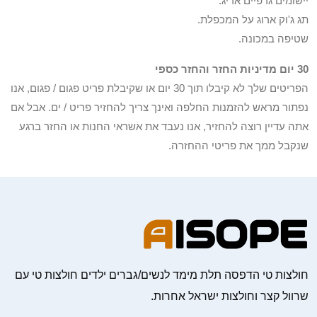
יישומים גרפיים אריג.
תג ג'וק ארוג על המכפלת.
שטיפה במכונה.
30 יום מדיניות החזר והחזר כספי
הפריטים שלך לא קיבלו תוך 30 יום או שקיבלת פריט פגום / פגום, אנו
נפתור מראש להזמנות החלפה ואינך צריך להחזיר פריט / ים. אבל אם
אתה עדיין רוצה להחזיר, אנו נעבד את אשראי החנות או החזר ברגע
שנקבל ממך את פריטי ההחזרה.
חולצות טי הדפסה תלת מימד לנשים/גברים ילדים חולצות טי עם
שרוול קצר וחולצות ישראל אחרות.