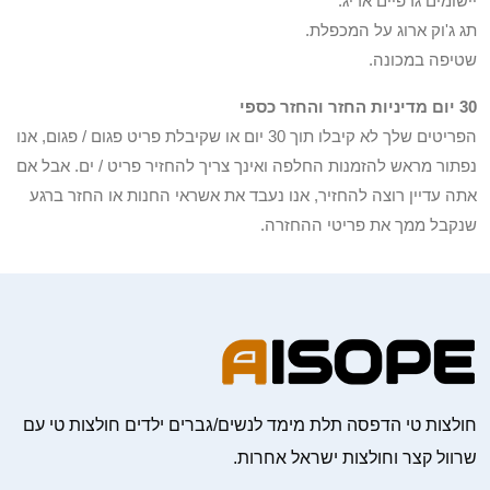
יישומים גרפיים אריג.
תג ג'וק ארוג על המכפלת.
שטיפה במכונה.
30 יום מדיניות החזר והחזר כספי
הפריטים שלך לא קיבלו תוך 30 יום או שקיבלת פריט פגום / פגום, אנו
נפתור מראש להזמנות החלפה ואינך צריך להחזיר פריט / ים. אבל אם
אתה עדיין רוצה להחזיר, אנו נעבד את אשראי החנות או החזר ברגע
שנקבל ממך את פריטי ההחזרה.
חולצות טי הדפסה תלת מימד לנשים/גברים ילדים חולצות טי עם
שרוול קצר וחולצות ישראל אחרות.