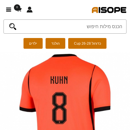
0
כדורגל Cup 26-28
הולנד
ילדים