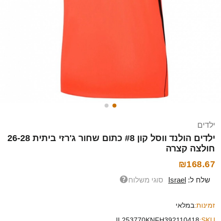
ילדים
ילדים הולנד ווסל קון #8 כתום שחור ג'רזי ביתית 26-28
חולצה קצרה
₪168.67
שלח ל:
Israel
סוגי משלוח
זמינות:
במלאי
IL253770KNFH392110418
SKU: