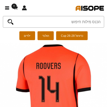
0
כדורגל Cup 26-28
הולנד
ילדים