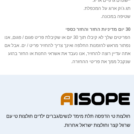
יישומים גרפיים אריג.
תג ג'וק ארוג על המכפלת.
שטיפה במכונה.
30 יום מדיניות החזר והחזר כספי
הפריטים שלך לא קיבלו תוך 30 יום או שקיבלת פריט פגום / פגום, אנו
נפתור מראש להזמנות החלפה ואינך צריך להחזיר פריט / ים. אבל אם
אתה עדיין רוצה להחזיר, אנו נעבד את אשראי החנות או החזר ברגע
שנקבל ממך את פריטי ההחזרה.
חולצות טי הדפסה תלת מימד לנשים/גברים ילדים חולצות טי עם
שרוול קצר וחולצות ישראל אחרות.