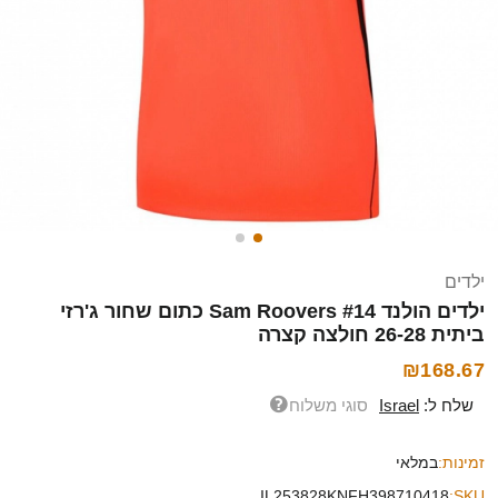
ילדים
ילדים הולנד Sam Roovers #14 כתום שחור ג'רזי
ביתית 26-28 חולצה קצרה
₪168.67
שלח ל:
Israel
סוגי משלוח
זמינות:
במלאי
IL253828KNFH398710418
SKU: