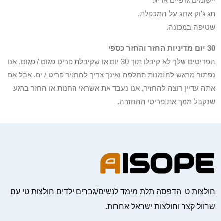
יישומים גרפיים אריג.
תג ג'וק ארוג על המכפלת.
שטיפה במכונה.
30 יום מדיניות החזר והחזר כספי
הפריטים שלך לא קיבלו תוך 30 יום או שקיבלת פריט פגום / פגום, אנו
נפתור מראש להזמנות החלפה ואינך צריך להחזיר פריט / ים. אבל אם
אתה עדיין רוצה להחזיר, אנו נעבד את אשראי החנות או החזר ברגע
שנקבל ממך את פריטי ההחזרה.
חולצות טי הדפסה תלת מימד לנשים/גברים ילדים חולצות טי עם
שרוול קצר וחולצות ישראל אחרות.