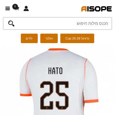
0
כדורגל Cup 26-28
הולנד
ילדים