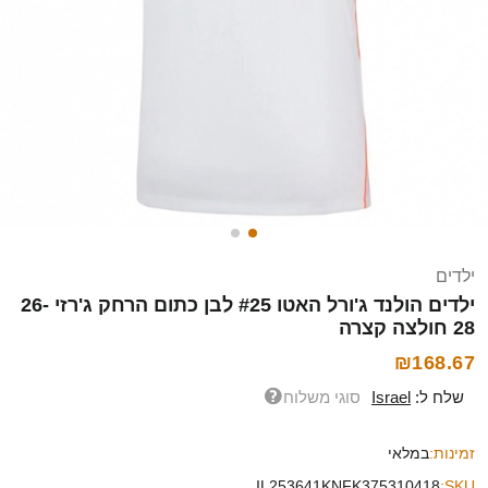
ילדים
ילדים הולנד ג'ורל האטו #25 לבן כתום הרחק ג'רזי 26-
28 חולצה קצרה
₪168.67
שלח ל:
Israel
סוגי משלוח
זמינות:
במלאי
IL253641KNFK375310418
SKU: