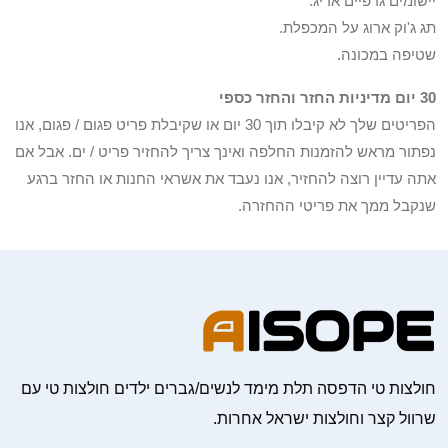
יישומים גרפיים אריג.
תג ג'וק ארוג על המכפלת.
שטיפה במכונה.
30 יום מדיניות החזר והחזר כספי
הפריטים שלך לא קיבלו תוך 30 יום או שקיבלת פריט פגום / פגום, אנו
נפתור מראש להזמנות החלפה ואינך צריך להחזיר פריט / ים. אבל אם
אתה עדיין רוצה להחזיר, אנו נעבד את אשראי החנות או החזר ברגע
שנקבל ממך את פריטי ההחזרה.
חולצות טי הדפסה תלת מימד לנשים/גברים ילדים חולצות טי עם
שרוול קצר וחולצות ישראל אחרות.