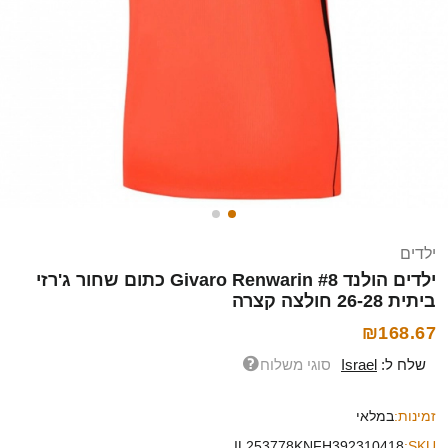
ילדים
ילדים הולנד Givaro Renwarin #8 כתום שחור ג'רזי
ביתית 26-28 חולצה קצרה
₪168.67
שלח ל:
Israel
סוגי משלוח
זמינות:
במלאי
IL253778KNFH392310418
SKU: