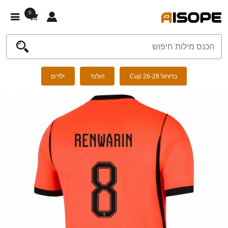
0
כדורגל Cup 26-28
הולנד
ילדים