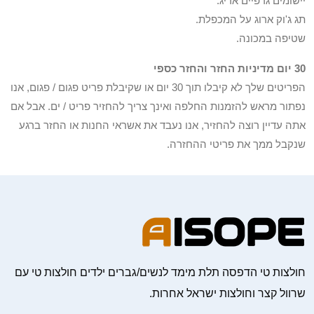
יישומים גרפיים אריג.
תג ג'וק ארוג על המכפלת.
שטיפה במכונה.
30 יום מדיניות החזר והחזר כספי
הפריטים שלך לא קיבלו תוך 30 יום או שקיבלת פריט פגום / פגום, אנו
נפתור מראש להזמנות החלפה ואינך צריך להחזיר פריט / ים. אבל אם
אתה עדיין רוצה להחזיר, אנו נעבד את אשראי החנות או החזר ברגע
שנקבל ממך את פריטי ההחזרה.
חולצות טי הדפסה תלת מימד לנשים/גברים ילדים חולצות טי עם
שרוול קצר וחולצות ישראל אחרות.