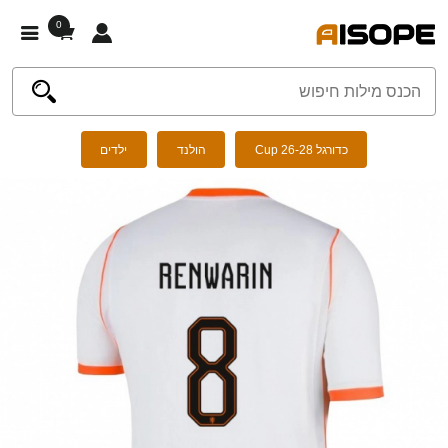
0
כדורגל Cup 26-28
הולנד
ילדים