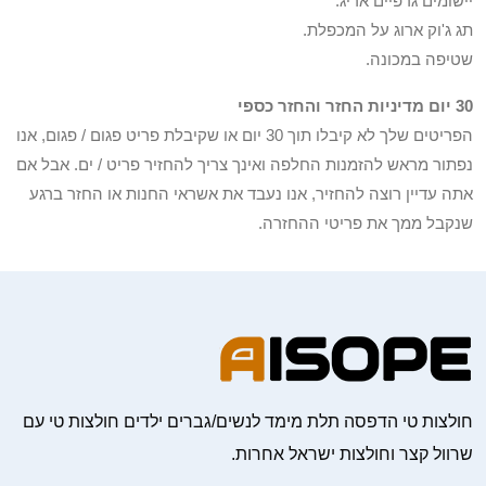
יישומים גרפיים אריג.
תג ג'וק ארוג על המכפלת.
שטיפה במכונה.
30 יום מדיניות החזר והחזר כספי
הפריטים שלך לא קיבלו תוך 30 יום או שקיבלת פריט פגום / פגום, אנו
נפתור מראש להזמנות החלפה ואינך צריך להחזיר פריט / ים. אבל אם
אתה עדיין רוצה להחזיר, אנו נעבד את אשראי החנות או החזר ברגע
שנקבל ממך את פריטי ההחזרה.
חולצות טי הדפסה תלת מימד לנשים/גברים ילדים חולצות טי עם
שרוול קצר וחולצות ישראל אחרות.