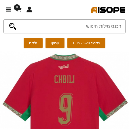
0
כדורגל Cup 26-28
מָרוֹקוֹ
ילדים