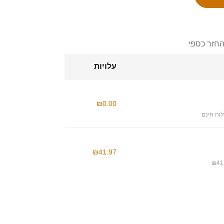
החזר כספי
עלויות
₪0.00
וח חינם
₪41.97