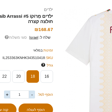
ילדים
חולצה קצרה
₪168.67
שלח ל:
Israel
סוגי משלוח
זמינות:
במלאי
IL253363KNHK343510418
SKU:
גודל
22
20
18
16
+
-
הוסף לסל: